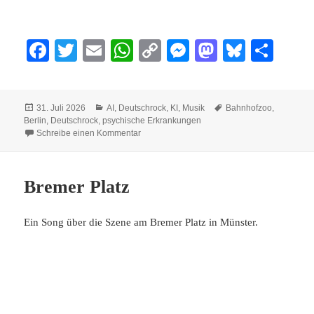
Fa
T
E
W
C
M
M
Bl
Te
ce
wi
m
ha
op
es
as
ue
ile
bo
tte
ail
ts
y
se
to
sk
n
Veröffentlicht
Kategorien
Schlagwörter
31. Juli 2026
AI
,
Deutschrock
,
KI
,
Musik
Bahnhofzoo
,
ok
r
A
Li
ng
do
y
am
Berlin
,
Deutschrock
,
psychische Erkrankungen
zu Am Bahnhof Zoo
pp
nk
er
n
Schreibe einen Kommentar
Bremer Platz
Ein Song über die Szene am Bremer Platz in Münster.