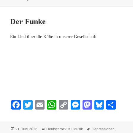
Der Funke
Ein Lied über die Kälte in unserer Gesellschaft
Fa
T
E
W
C
M
M
Bl
Te
ce
wi
m
ha
op
es
as
ue
ile
bo
tte
ail
ts
y
se
to
sk
n
Veröffentlicht
Kategorien
Schlagwörter
21. Juni 2026
Deutschrock
,
KI
,
Musik
Depressionen
,