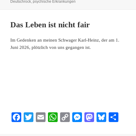
ok
r
A
Li
ng
do
y
am
Deutschrock
,
psychische Erkrankungen
pp
nk
er
n
Das Leben ist nicht fair
Im Gedenken an meinen Schwager Karl-Heinz, der am 1.
Juni 2026, plötzlich von uns gegangen ist.
Fa
T
E
W
C
M
M
Bl
Te
ce
wi
m
ha
op
es
as
ue
ile