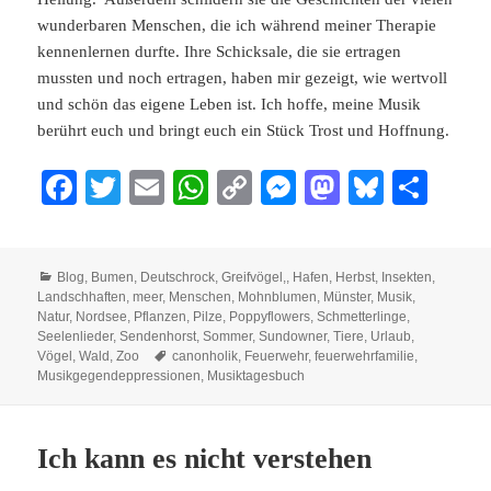
wunderbaren Menschen, die ich während meiner Therapie
kennenlernen durfte. Ihre Schicksale, die sie ertragen
mussten und noch ertragen, haben mir gezeigt, wie wertvoll
und schön das eigene Leben ist. Ich hoffe, meine Musik
berührt euch und bringt euch ein Stück Trost und Hoffnung.
Fa
T
E
W
C
M
M
Bl
Te
ce
wi
m
ha
op
es
as
ue
ile
bo
tte
ail
ts
y
se
to
sk
n
Kategorien
Blog
,
Bumen
,
Deutschrock
,
Greifvögel,
,
Hafen
,
Herbst
,
Insekten
,
ok
r
A
Li
ng
do
y
Landschhaften
,
meer
,
Menschen
,
Mohnblumen
,
Münster
,
Musik
,
pp
nk
er
n
Natur
,
Nordsee
,
Pflanzen
,
Pilze
,
Poppyflowers
,
Schmetterlinge
,
Seelenlieder
,
Sendenhorst
,
Sommer
,
Sundowner
,
Tiere
,
Urlaub
,
Schlagwörter
Vögel
,
Wald
,
Zoo
canonholik
,
Feuerwehr
,
feuerwehrfamilie
,
Musikgegendeppressionen
,
Musiktagesbuch
Ich kann es nicht verstehen