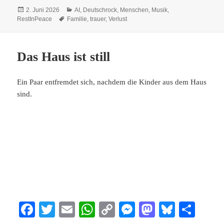
bo
tte
ail
ts
y
se
to
sk
n
Veröffentlicht
Kategorien
2. Juni 2026
AI
,
Deutschrock
,
Menschen
,
Musik
,
ok
r
A
Li
ng
do
y
am
Schlagwörter
RestInPeace
Familie
,
trauer
,
Verlust
pp
nk
er
n
Das Haus ist still
Ein Paar entfremdet sich, nachdem die Kinder aus dem Haus
sind.
Fa
T
E
W
C
M
M
Bl
Te