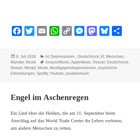
Fa
T
E
W
C
M
M
Bl
Te
ce
wi
m
ha
op
es
as
ue
ile
bo
tte
ail
ts
y
se
to
sk
n
Veröffentlicht
Kategorien
8. Juli 2026
AI
,
Depressionen,
,
Deutschrock
,
KI
,
Menschen
,
ok
r
A
Li
ng
do
y
am
Schlagwörter
Münster
,
Musik
AmazonMusic
,
AppleMusic
,
Deezer
,
Deutschrock
,
pp
nk
er
n
iheeart
,
Mental
,
Musik
,
Musikgegendeppressionen
,
psychische
Erkrankungen
,
Spotify
,
Youtube
,
youtubemusic
Engel im Aschenregen
Ein Lied über die Helden, die am 11. September beim
Anschlag auf das World Trade Center ihr Leben verloren,
um andere Menschen zu retten.