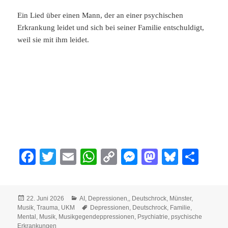
Ein Lied über einen Mann, der an einer psychischen
Erkrankung leidet und sich bei seiner Familie entschuldigt,
weil sie mit ihm leidet.
Fa
T
E
W
C
M
M
Bl
Te
ce
wi
m
ha
op
es
as
ue
ile
bo
tte
ail
ts
y
se
to
sk
n
Veröffentlicht
Kategorien
22. Juni 2026
AI
,
Depressionen,
,
Deutschrock
,
Münster
,
ok
r
A
Li
ng
do
y
am
Schlagwörter
Musik
,
Trauma
,
UKM
Depressionen
,
Deutschrock
,
Familie
,
pp
nk
er
n
Mental
,
Musik
,
Musikgegendeppressionen
,
Psychiatrie
,
psychische
Erkrankungen