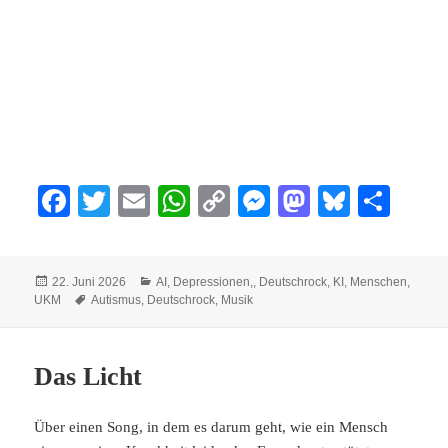
Fa
T
E
W
C
M
M
Bl
Te
ce
wi
m
ha
op
es
as
ue
ile
bo
tte
ail
ts
y
se
to
sk
n
Veröffentlicht
Kategorien
22. Juni 2026
AI
,
Depressionen,
,
Deutschrock
,
KI
,
Menschen
,
ok
r
A
Li
ng
do
y
am
Schlagwörter
UKM
Autismus
,
Deutschrock
,
Musik
pp
nk
er
n
Das Licht
Über einen Song, in dem es darum geht, wie ein Mensch