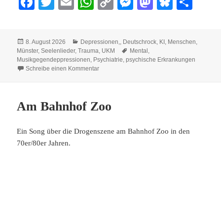
Fa
T
E
W
C
M
M
Bl
Te
ce
wi
m
ha
op
es
as
ue
ile
bo
tte
ail
ts
y
se
to
sk
n
Veröffentlicht
Kategorien
8. August 2026
Depressionen,
,
Deutschrock
,
KI
,
Menschen
,
ok
r
A
Li
ng
do
y
am
Schlagwörter
Münster
,
Seelenlieder
,
Trauma
,
UKM
Mental
,
pp
nk
er
n
Musikgegendeppressionen
,
Psychiatrie
,
psychische Erkrankungen
zu Ich kann es nicht verstehen
Schreibe einen Kommentar
Am Bahnhof Zoo
Ein Song über die Drogenszene am Bahnhof Zoo in den
70er/80er Jahren.