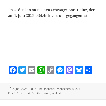
o
p
k
k
Im Gedenken an meinen Schwager Karl-Heinz, der
am 1. Juni 2026, plötzlich von uns gegangen ist.
F
T
E
W
C
M
M
Bl
T
a
w
m
h
o
es
as
u
ei
c
itt
ai
at
p
se
to
es
le
Veröffentlicht
Kategorien
2. Juni 2026
AI
,
Deutschrock
,
Menschen
,
Musik
,
e
er
l
s
y
n
d
k
n
am
Schlagwörter
RestInPeace
Familie
,
trauer
,
Verlust
b
A
Li
g
o
y