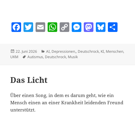
F
T
E
W
C
M
M
Bl
T
a
w
m
h
o
es
as
u
ei
c
itt
ai
at
p
se
to
es
le
Veröffentlicht
Kategorien
22. Juni 2026
AI
,
Depressionen,
,
Deutschrock
,
KI
,
Menschen
,
e
er
l
s
y
n
d
k
n
am
Schlagwörter
UKM
Autismus
,
Deutschrock
,
Musik
b
A
Li
g
o
y
o
p
n
er
n
Das Licht
o
p
k
k
Über einen Song, in dem es darum geht, wie ein
Mensch einen an einer Krankheit leidenden Freund
unterstützt.