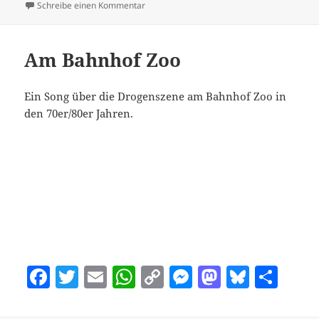
b
A
Li
g
o
y
zu Ich kann es nicht verstehen
Schreibe einen Kommentar
o
p
n
er
n
o
p
k
Am Bahnhof Zoo
k
Ein Song über die Drogenszene am Bahnhof Zoo in
den 70er/80er Jahren.
F
T
E
W
C
M
M
Bl
T
a
w
m
h
o
es
as
u
ei