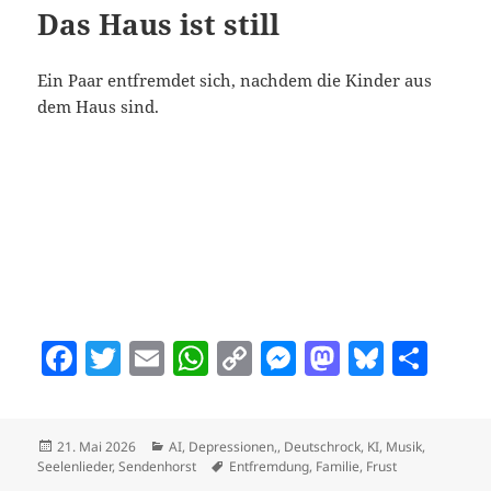
o
p
n
er
n
Das Haus ist still
o
p
k
k
Ein Paar entfremdet sich, nachdem die Kinder aus
dem Haus sind.
F
T
E
W
C
M
M
Bl
T
a
w
m
h
o
es
as
u
ei
c
itt
ai
at
p
se
to
es
le
Veröffentlicht
Kategorien
21. Mai 2026
AI
,
Depressionen,
,
Deutschrock
,
KI
,
Musik
,
e
er
l
s
y
n
d
k
n
am
Schlagwörter
Seelenlieder
,
Sendenhorst
Entfremdung
,
Familie
,
Frust