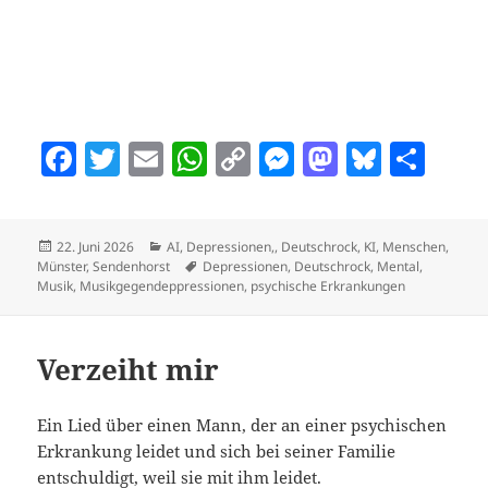
F
T
E
W
C
M
M
Bl
T
a
w
m
h
o
es
as
u
ei
c
itt
ai
at
p
se
to
es
le
Veröffentlicht
Kategorien
22. Juni 2026
AI
,
Depressionen,
,
Deutschrock
,
KI
,
Menschen
,
e
er
l
s
y
n
d
k
n
am
Schlagwörter
Münster
,
Sendenhorst
Depressionen
,
Deutschrock
,
Mental
,
b
A
Li
g
o
y
Musik
,
Musikgegendeppressionen
,
psychische Erkrankungen
o
p
n
er
n
o
p
k
Verzeiht mir
k
Ein Lied über einen Mann, der an einer psychischen
Erkrankung leidet und sich bei seiner Familie
entschuldigt, weil sie mit ihm leidet.