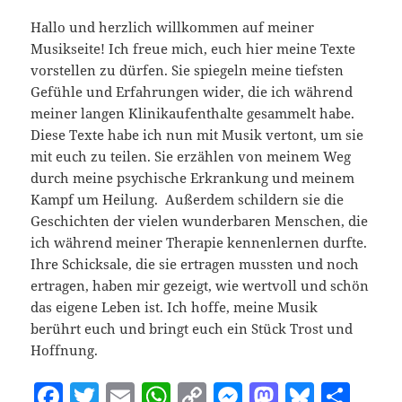
Hallo und herzlich willkommen auf meiner
Musikseite! Ich freue mich, euch hier meine Texte
vorstellen zu dürfen. Sie spiegeln meine tiefsten
Gefühle und Erfahrungen wider, die ich während
meiner langen Klinikaufenthalte gesammelt habe.
Diese Texte habe ich nun mit Musik vertont, um sie
mit euch zu teilen. Sie erzählen von meinem Weg
durch meine psychische Erkrankung und meinem
Kampf um Heilung. Außerdem schildern sie die
Geschichten der vielen wunderbaren Menschen, die
ich während meiner Therapie kennenlernen durfte.
Ihre Schicksale, die sie ertragen mussten und noch
ertragen, haben mir gezeigt, wie wertvoll und schön
das eigene Leben ist. Ich hoffe, meine Musik
berührt euch und bringt euch ein Stück Trost und
Hoffnung.
F
T
E
W
C
M
M
Bl
T