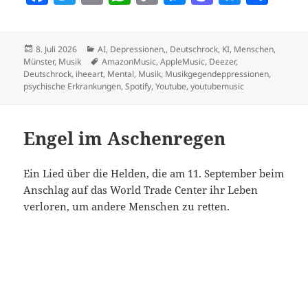
a
w
m
h
o
es
as
u
ei
c
itt
ai
at
p
se
to
es
le
Veröffentlicht
Kategorien
8. Juli 2026
AI
,
Depressionen,
,
Deutschrock
,
KI
,
Menschen
,
e
er
l
s
y
n
d
k
n
am
Schlagwörter
Münster
,
Musik
AmazonMusic
,
AppleMusic
,
Deezer
,
b
A
Li
g
o
y
Deutschrock
,
iheeart
,
Mental
,
Musik
,
Musikgegendeppressionen
,
psychische Erkrankungen
,
Spotify
,
Youtube
,
youtubemusic
o
p
n
er
n
o
p
k
Engel im Aschenregen
k
Ein Lied über die Helden, die am 11. September beim
Anschlag auf das World Trade Center ihr Leben
verloren, um andere Menschen zu retten.