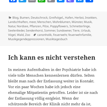
a
w
m
h
o
es
as
u
ei
c
itt
ai
at
p
se
to
es
le
Kategorien
Blog
,
Bumen
,
Deutschrock
,
Greifvögel,
,
Hafen
,
Herbst
,
Insekten
,
e
er
l
s
y
n
d
k
n
Landschhaften
,
meer
,
Menschen
,
Mohnblumen
,
Münster
,
Musik
,
b
A
Li
g
o
y
Natur
,
Nordsee
,
Pflanzen
,
Pilze
,
Poppyflowers
,
Schmetterlinge
,
Seelenlieder
,
Sendenhorst
,
Sommer
,
Sundowner
,
Tiere
,
Urlaub
,
o
p
n
er
n
Schlagwörter
Vögel
,
Wald
,
Zoo
canonholik
,
Feuerwehr
,
feuerwehrfamilie
,
Musikgegendeppressionen
,
Musiktagesbuch
o
p
k
k
Ich kann es nicht verstehen
In meinen Aufenthalten in der Psychiatrie habe ich
viele tolle Menschen kennenlernen dürfen. Selten
bleibt man nach der Entlassung weiter in Kontakt.
Vor ein paar Wochen habe ich jedoch eine
ehemalige Mitpatientin getroffen. Leider ist sie nach
der Entlassung völlig entgleist. Wenn der
schützende Bereich der Klinik nicht mehr da ist,