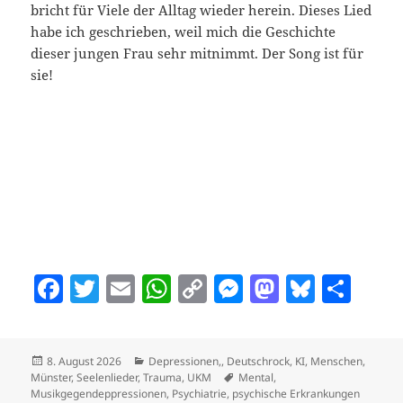
bricht für Viele der Alltag wieder herein. Dieses Lied
habe ich geschrieben, weil mich die Geschichte
dieser jungen Frau sehr mitnimmt. Der Song ist für
sie!
F
T
E
W
C
M
M
Bl
T
a
w
m
h
o
es
as
u
ei
c
itt
ai
at
p
se
to
es
le
Veröffentlicht
Kategorien
8. August 2026
Depressionen,
,
Deutschrock
,
KI
,
Menschen
,
e
er
l
s
y
n
d
k
n
am
Schlagwörter
Münster
,
Seelenlieder
,
Trauma
,
UKM
Mental
,
Musikgegendeppressionen
,
Psychiatrie
,
psychische Erkrankungen