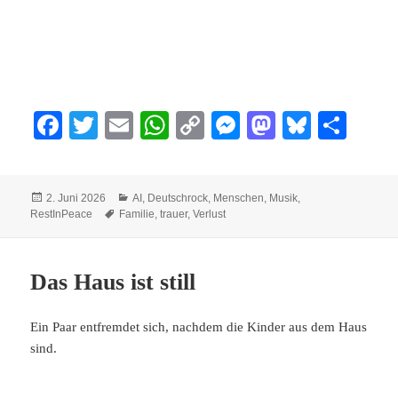
Fa
T
E
W
C
M
M
Bl
Te
ce
wi
m
ha
op
es
as
ue
ile
bo
tte
ail
ts
y
se
to
sk
n
Veröffentlicht
Kategorien
2. Juni 2026
AI
,
Deutschrock
,
Menschen
,
Musik
,
ok
r
A
Li
ng
do
y
am
Schlagwörter
RestInPeace
Familie
,
trauer
,
Verlust
pp
nk
er
n
Das Haus ist still
Ein Paar entfremdet sich, nachdem die Kinder aus dem Haus
sind.