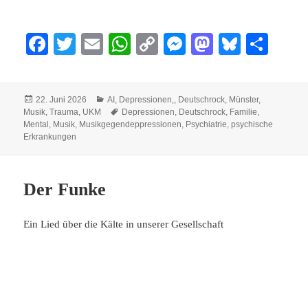
Fa
T
E
W
C
M
M
Bl
Te
ce
wi
m
ha
op
es
as
ue
ile
bo
tte
ail
ts
y
se
to
sk
n
Veröffentlicht
Kategorien
22. Juni 2026
AI
,
Depressionen,
,
Deutschrock
,
Münster
,
ok
r
A
Li
ng
do
y
am
Schlagwörter
Musik
,
Trauma
,
UKM
Depressionen
,
Deutschrock
,
Familie
,
pp
nk
er
n
Mental
,
Musik
,
Musikgegendeppressionen
,
Psychiatrie
,
psychische
Erkrankungen
Der Funke
Ein Lied über die Kälte in unserer Gesellschaft