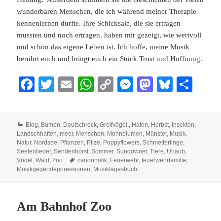
wunderbaren Menschen, die ich während meiner Therapie
kennenlernen durfte. Ihre Schicksale, die sie ertragen
mussten und noch ertragen, haben mir gezeigt, wie wertvoll
und schön das eigene Leben ist. Ich hoffe, meine Musik
berührt euch und bringt euch ein Stück Trost und Hoffnung.
Fa
T
E
W
C
M
M
Bl
Te
ce
wi
m
ha
op
es
as
ue
ile
bo
tte
ail
ts
y
se
to
sk
n
Kategorien
Blog
,
Bumen
,
Deutschrock
,
Greifvögel,
,
Hafen
,
Herbst
,
Insekten
,
ok
r
A
Li
ng
do
y
Landschhaften
,
meer
,
Menschen
,
Mohnblumen
,
Münster
,
Musik
,
pp
nk
er
n
Natur
,
Nordsee
,
Pflanzen
,
Pilze
,
Poppyflowers
,
Schmetterlinge
,
Seelenlieder
,
Sendenhorst
,
Sommer
,
Sundowner
,
Tiere
,
Urlaub
,
Schlagwörter
Vögel
,
Wald
,
Zoo
canonholik
,
Feuerwehr
,
feuerwehrfamilie
,
Musikgegendeppressionen
,
Musiktagesbuch
Am Bahnhof Zoo