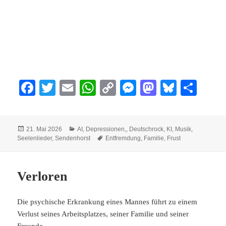
Fa
T
E
W
C
M
M
Bl
Te
ce
wi
m
ha
op
es
as
ue
ile
bo
tte
ail
ts
y
se
to
sk
n
Veröffentlicht
Kategorien
21. Mai 2026
AI
,
Depressionen,
,
Deutschrock
,
KI
,
Musik
,
ok
r
A
Li
ng
do
y
am
Schlagwörter
Seelenlieder
,
Sendenhorst
Entfremdung
,
Familie
,
Frust
pp
nk
er
n
Verloren
Die psychische Erkrankung eines Mannes führt zu einem
Verlust seines Arbeitsplatzes, seiner Familie und seiner