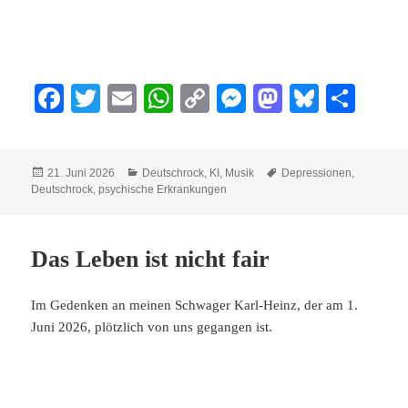
Fa
T
E
W
C
M
M
Bl
Te
ce
wi
m
ha
op
es
as
ue
ile
bo
tte
ail
ts
y
se
to
sk
n
Veröffentlicht
Kategorien
Schlagwörter
21. Juni 2026
Deutschrock
,
KI
,
Musik
Depressionen
,
ok
r
A
Li
ng
do
y
am
Deutschrock
,
psychische Erkrankungen
pp
nk
er
n
Das Leben ist nicht fair
Im Gedenken an meinen Schwager Karl-Heinz, der am 1.
Juni 2026, plötzlich von uns gegangen ist.