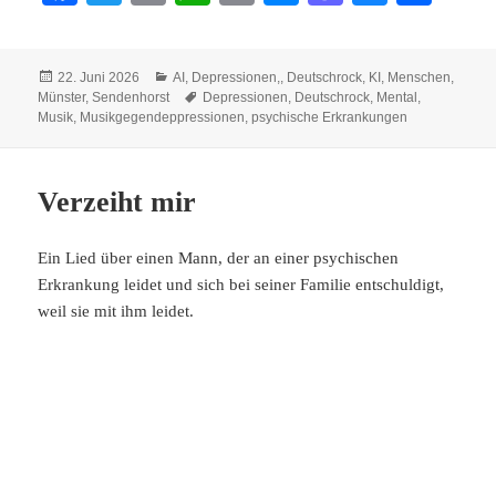
ce
wi
m
ha
op
es
as
ue
ile
bo
tte
ail
ts
y
se
to
sk
n
Veröffentlicht
Kategorien
22. Juni 2026
AI
,
Depressionen,
,
Deutschrock
,
KI
,
Menschen
,
ok
r
A
Li
ng
do
y
am
Schlagwörter
Münster
,
Sendenhorst
Depressionen
,
Deutschrock
,
Mental
,
pp
nk
er
n
Musik
,
Musikgegendeppressionen
,
psychische Erkrankungen
Verzeiht mir
Ein Lied über einen Mann, der an einer psychischen
Erkrankung leidet und sich bei seiner Familie entschuldigt,
weil sie mit ihm leidet.