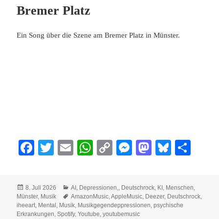
Bremer Platz
Ein Song über die Szene am Bremer Platz in Münster.
Fa
T
E
W
C
M
M
Bl
Te
ce
wi
m
ha
op
es
as
ue
ile
bo
tte
ail
ts
y
se
to
sk
n
Veröffentlicht
Kategorien
8. Juli 2026
AI
,
Depressionen,
,
Deutschrock
,
KI
,
Menschen
,
ok
r
A
Li
ng
do
y
am
Schlagwörter
Münster
,
Musik
AmazonMusic
,
AppleMusic
,
Deezer
,
Deutschrock
,
pp
nk
er
n
iheeart
,
Mental
,
Musik
,
Musikgegendeppressionen
,
psychische
Erkrankungen
,
Spotify
,
Youtube
,
youtubemusic