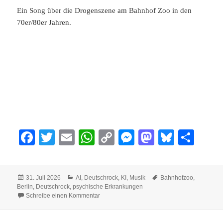
Ein Song über die Drogenszene am Bahnhof Zoo in den
70er/80er Jahren.
Fa
T
E
W
C
M
M
Bl
Te
ce
wi
m
ha
op
es
as
ue
ile
bo
tte
ail
ts
y
se
to
sk
n
Veröffentlicht
Kategorien
Schlagwörter
31. Juli 2026
AI
,
Deutschrock
,
KI
,
Musik
Bahnhofzoo
,
ok
r
A
Li
ng
do
y
am
Berlin
,
Deutschrock
,
psychische Erkrankungen
zu Am Bahnhof Zoo
pp
nk
er
n
Schreibe einen Kommentar