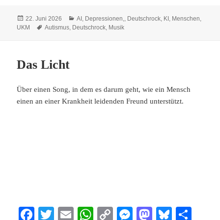
bo
tte
ail
ts
y
se
to
sk
n
Veröffentlicht
Kategorien
22. Juni 2026
AI
,
Depressionen,
,
Deutschrock
,
KI
,
Menschen
,
ok
r
A
Li
ng
do
y
am
Schlagwörter
UKM
Autismus
,
Deutschrock
,
Musik
pp
nk
er
n
Das Licht
Über einen Song, in dem es darum geht, wie ein Mensch
einen an einer Krankheit leidenden Freund unterstützt.
Fa
T
E
W
C
M
M
Bl
Te