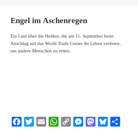
Engel im Aschenregen
Ein Lied über die Helden, die am 11. September beim
Anschlag auf das World Trade Center ihr Leben verloren,
um andere Menschen zu retten.
Fa
T
E
W
C
M
M
Bl
Te
ce
wi
m
ha
op
es
as
ue
ile