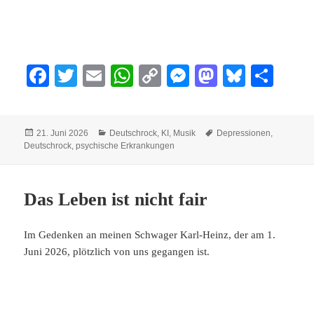
Fa
T
E
W
C
M
M
Bl
Te
ce
wi
m
ha
op
es
as
ue
ile
bo
tte
ail
ts
y
se
to
sk
n
Veröffentlicht
Kategorien
Schlagwörter
21. Juni 2026
Deutschrock
,
KI
,
Musik
Depressionen
,
ok
r
A
Li
ng
do
y
am
Deutschrock
,
psychische Erkrankungen
pp
nk
er
n
Das Leben ist nicht fair
Im Gedenken an meinen Schwager Karl-Heinz, der am 1.
Juni 2026, plötzlich von uns gegangen ist.