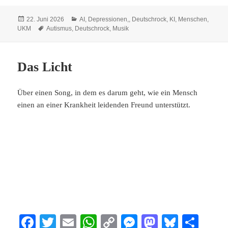
bo
tte
ail
ts
y
se
to
sk
n
Veröffentlicht
Kategorien
22. Juni 2026
AI
,
Depressionen,
,
Deutschrock
,
KI
,
Menschen
,
ok
r
A
Li
ng
do
y
am
Schlagwörter
UKM
Autismus
,
Deutschrock
,
Musik
pp
nk
er
n
Das Licht
Über einen Song, in dem es darum geht, wie ein Mensch
einen an einer Krankheit leidenden Freund unterstützt.
Fa
T
E
W
C
M
M
Bl
Te