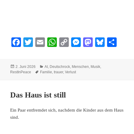
Fa
T
E
W
C
M
M
Bl
Te
ce
wi
m
ha
op
es
as
ue
ile
bo
tte
ail
ts
y
se
to
sk
n
Veröffentlicht
Kategorien
2. Juni 2026
AI
,
Deutschrock
,
Menschen
,
Musik
,
ok
r
A
Li
ng
do
y
am
Schlagwörter
RestInPeace
Familie
,
trauer
,
Verlust
pp
nk
er
n
Das Haus ist still
Ein Paar entfremdet sich, nachdem die Kinder aus dem Haus
sind.