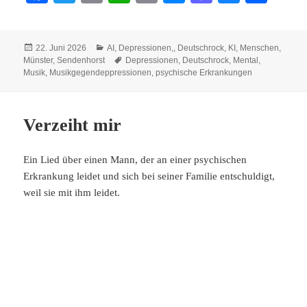
ce
wi
m
ha
op
es
as
ue
ile
bo
tte
ail
ts
y
se
to
sk
n
Veröffentlicht
Kategorien
22. Juni 2026
AI
,
Depressionen,
,
Deutschrock
,
KI
,
Menschen
,
ok
r
A
Li
ng
do
y
am
Schlagwörter
Münster
,
Sendenhorst
Depressionen
,
Deutschrock
,
Mental
,
pp
nk
er
n
Musik
,
Musikgegendeppressionen
,
psychische Erkrankungen
Verzeiht mir
Ein Lied über einen Mann, der an einer psychischen
Erkrankung leidet und sich bei seiner Familie entschuldigt,
weil sie mit ihm leidet.