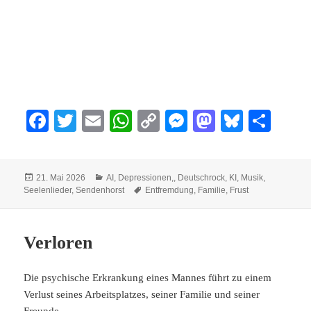
Fa
T
E
W
C
M
M
Bl
Te
ce
wi
m
ha
op
es
as
ue
ile
bo
tte
ail
ts
y
se
to
sk
n
Veröffentlicht
Kategorien
21. Mai 2026
AI
,
Depressionen,
,
Deutschrock
,
KI
,
Musik
,
ok
r
A
Li
ng
do
y
am
Schlagwörter
Seelenlieder
,
Sendenhorst
Entfremdung
,
Familie
,
Frust
pp
nk
er
n
Verloren
Die psychische Erkrankung eines Mannes führt zu einem
Verlust seines Arbeitsplatzes, seiner Familie und seiner