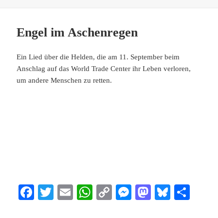
Engel im Aschenregen
Ein Lied über die Helden, die am 11. September beim
Anschlag auf das World Trade Center ihr Leben verloren,
um andere Menschen zu retten.
Fa
T
E
W
C
M
M
Bl
Te
ce
wi
m
ha
op
es
as
ue
ile