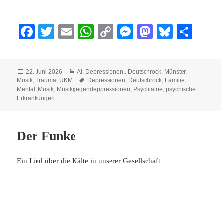
Fa
T
E
W
C
M
M
Bl
Te
ce
wi
m
ha
op
es
as
ue
ile
bo
tte
ail
ts
y
se
to
sk
n
Veröffentlicht
Kategorien
22. Juni 2026
AI
,
Depressionen,
,
Deutschrock
,
Münster
,
ok
r
A
Li
ng
do
y
am
Schlagwörter
Musik
,
Trauma
,
UKM
Depressionen
,
Deutschrock
,
Familie
,
pp
nk
er
n
Mental
,
Musik
,
Musikgegendeppressionen
,
Psychiatrie
,
psychische
Erkrankungen
Der Funke
Ein Lied über die Kälte in unserer Gesellschaft