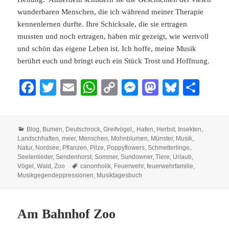
wunderbaren Menschen, die ich während meiner Therapie
kennenlernen durfte. Ihre Schicksale, die sie ertragen
mussten und noch ertragen, haben mir gezeigt, wie wertvoll
und schön das eigene Leben ist. Ich hoffe, meine Musik
berührt euch und bringt euch ein Stück Trost und Hoffnung.
Fa
T
E
W
C
M
M
Bl
Te
ce
wi
m
ha
op
es
as
ue
ile
bo
tte
ail
ts
y
se
to
sk
n
Kategorien
Blog
,
Bumen
,
Deutschrock
,
Greifvögel,
,
Hafen
,
Herbst
,
Insekten
,
ok
r
A
Li
ng
do
y
Landschhaften
,
meer
,
Menschen
,
Mohnblumen
,
Münster
,
Musik
,
pp
nk
er
n
Natur
,
Nordsee
,
Pflanzen
,
Pilze
,
Poppyflowers
,
Schmetterlinge
,
Seelenlieder
,
Sendenhorst
,
Sommer
,
Sundowner
,
Tiere
,
Urlaub
,
Schlagwörter
Vögel
,
Wald
,
Zoo
canonholik
,
Feuerwehr
,
feuerwehrfamilie
,
Musikgegendeppressionen
,
Musiktagesbuch
Am Bahnhof Zoo