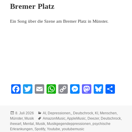
Bremer Platz
Ein Song über die Szene am Bremer Platz in Münster.
Fa
T
E
W
C
M
M
Bl
Te
ce
wi
m
ha
op
es
as
ue
ile
bo
tte
ail
ts
y
se
to
sk
n
Veröffentlicht
Kategorien
8. Juli 2026
AI
,
Depressionen,
,
Deutschrock
,
KI
,
Menschen
,
ok
r
A
Li
ng
do
y
am
Schlagwörter
Münster
,
Musik
AmazonMusic
,
AppleMusic
,
Deezer
,
Deutschrock
,
pp
nk
er
n
iheeart
,
Mental
,
Musik
,
Musikgegendeppressionen
,
psychische
Erkrankungen
,
Spotify
,
Youtube
,
youtubemusic