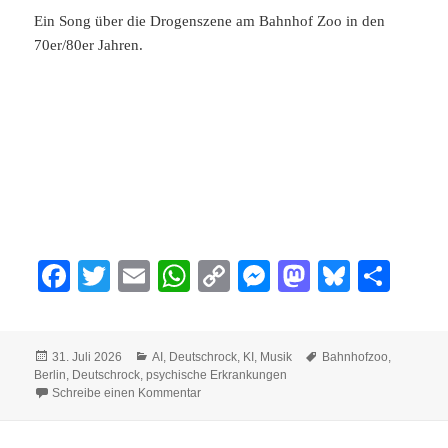
Ein Song über die Drogenszene am Bahnhof Zoo in den
70er/80er Jahren.
Fa
T
E
W
C
M
M
Bl
Te
ce
wi
m
ha
op
es
as
ue
ile
bo
tte
ail
ts
y
se
to
sk
n
Veröffentlicht
Kategorien
Schlagwörter
31. Juli 2026
AI
,
Deutschrock
,
KI
,
Musik
Bahnhofzoo
,
ok
r
A
Li
ng
do
y
am
Berlin
,
Deutschrock
,
psychische Erkrankungen
zu Am Bahnhof Zoo
pp
nk
er
n
Schreibe einen Kommentar