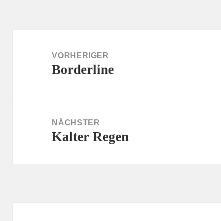
Beitragsnavigation
VORHERIGER
Borderline
Vorheriger
Beitrag:
NÄCHSTER
Kalter Regen
Nächster
Beitrag: