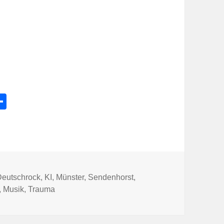
l
Te
e
ile
k
n
Deutschrock
,
KI
,
Münster
,
Sendenhorst
,
,
Musik
,
Trauma