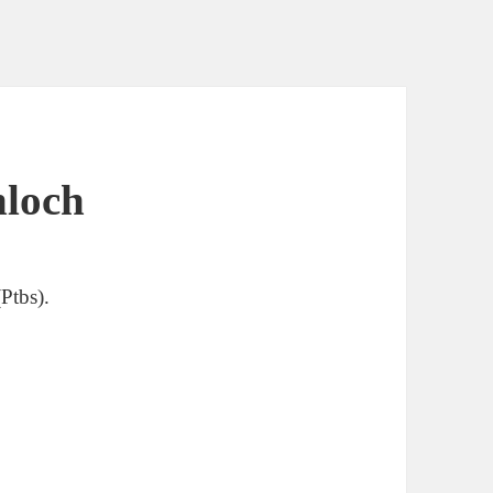
hloch
Ptbs).