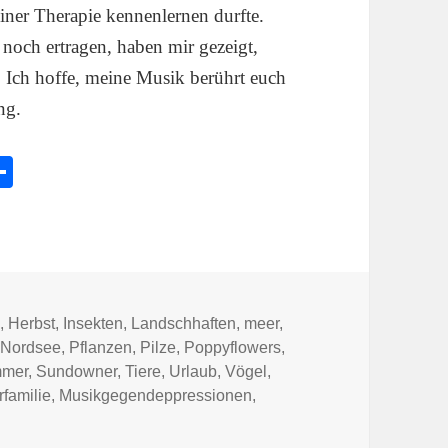
ner Therapie kennenlernen durfte.
 noch ertragen, haben mir gezeigt,
. Ich hoffe, meine Musik berührt euch
ng.
l
Te
e
ile
k
n
n
,
Herbst
,
Insekten
,
Landschhaften
,
meer
,
,
Nordsee
,
Pflanzen
,
Pilze
,
Poppyflowers
,
mer
,
Sundowner
,
Tiere
,
Urlaub
,
Vögel
,
familie
,
Musikgegendeppressionen
,