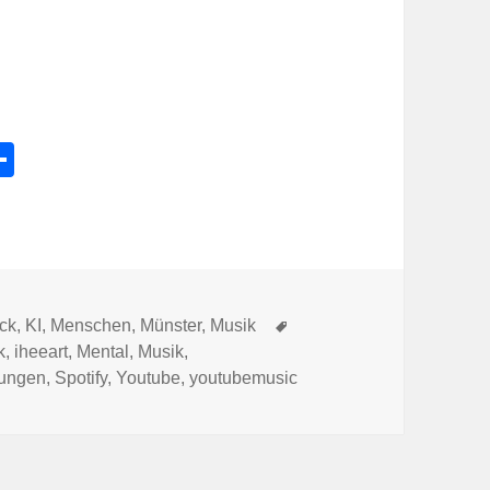
l
Te
e
ile
k
n
Schlagwörter
ck
,
KI
,
Menschen
,
Münster
,
Musik
k
,
iheeart
,
Mental
,
Musik
,
kungen
,
Spotify
,
Youtube
,
youtubemusic