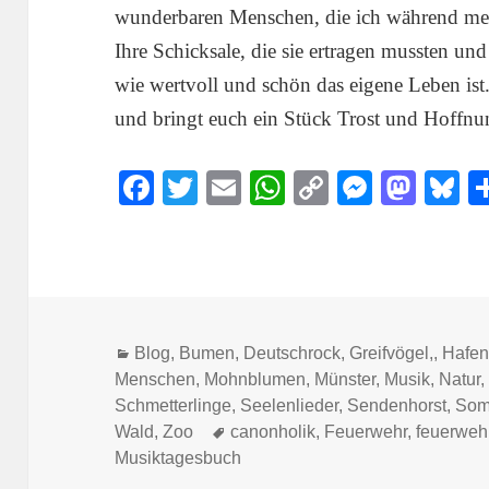
wunderbaren Menschen, die ich während mei
Ihre Schicksale, die sie ertragen mussten und
wie wertvoll und schön das eigene Leben ist
und bringt euch ein Stück Trost und Hoffnu
Fa
T
E
W
C
M
M
B
ce
wi
m
ha
op
es
as
u
bo
tte
ail
ts
y
se
to
s
ok
r
A
Li
ng
do
y
pp
nk
er
n
Kategorien
Blog
,
Bumen
,
Deutschrock
,
Greifvögel,
,
Hafe
Menschen
,
Mohnblumen
,
Münster
,
Musik
,
Natur
Schmetterlinge
,
Seelenlieder
,
Sendenhorst
,
Som
Schlagwörter
Wald
,
Zoo
canonholik
,
Feuerwehr
,
feuerwehr
Musiktagesbuch