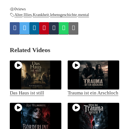
0
views
Alter
,
Illies
,
Krankheit
,
lebensgeschichte
,
mental
Related Videos
Das Haus ist still
Trauma ist ein Arschloch