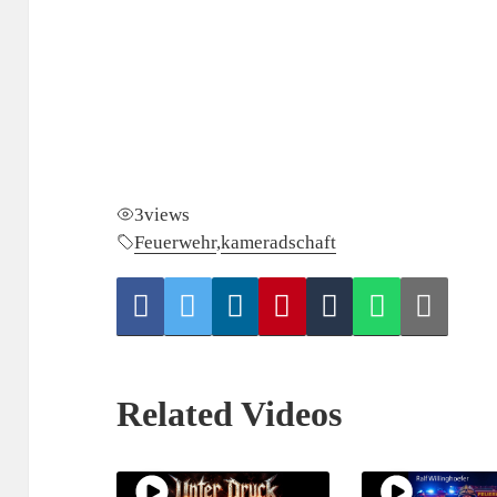
3
views
Feuerwehr
,
kameradschaft
Related Videos