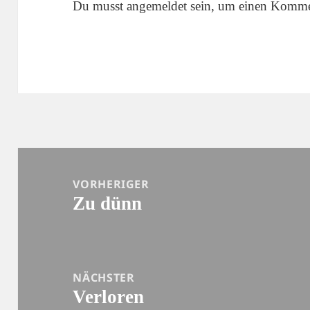
Du musst
angemeldet
sein, um einen Komme
Beitragsnavigation
VORHERIGER
Zu dünn
Vorheriger
Beitrag:
NÄCHSTER
Verloren
Nächster