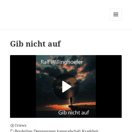
MENÜ
UND
WIDGETS
Gib nicht auf
1
views
Borderline
,
Depressionen
,
kameradschaft
,
Krankheit
,