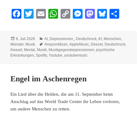
Fa
T
E
W
C
M
M
Bl
Te
ce
wi
m
ha
op
es
as
ue
ile
bo
tte
ail
ts
y
se
to
sk
n
Veröffentlicht
Kategorien
8. Juli 2026
AI
,
Depressionen,
,
Deutschrock
,
KI
,
Menschen
,
ok
r
A
Li
ng
do
y
am
Schlagwörter
Münster
,
Musik
AmazonMusic
,
AppleMusic
,
Deezer
,
Deutschrock
,
pp
nk
er
n
iheeart
,
Mental
,
Musik
,
Musikgegendeppressionen
,
psychische
Erkrankungen
,
Spotify
,
Youtube
,
youtubemusic
Engel im Aschenregen
Ein Lied über die Helden, die am 11. September beim
Anschlag auf das World Trade Center ihr Leben verloren,
um andere Menschen zu retten.