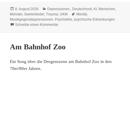
bo
tte
ail
ts
y
se
to
sk
n
Veröffentlicht
Kategorien
8. August 2026
Depressionen,
,
Deutschrock
,
KI
,
Menschen
,
ok
r
A
Li
ng
do
y
am
Schlagwörter
Münster
,
Seelenlieder
,
Trauma
,
UKM
Mental
,
pp
nk
er
n
Musikgegendeppressionen
,
Psychiatrie
,
psychische Erkrankungen
zu Ich kann es nicht verstehen
Schreibe einen Kommentar
Am Bahnhof Zoo
Ein Song über die Drogenszene am Bahnhof Zoo in den
70er/80er Jahren.