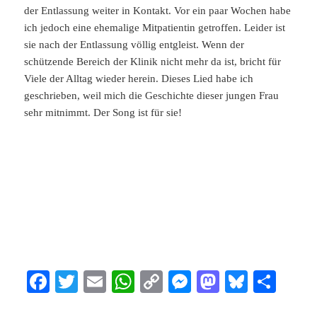
der Entlassung weiter in Kontakt. Vor ein paar Wochen habe
ich jedoch eine ehemalige Mitpatientin getroffen. Leider ist
sie nach der Entlassung völlig entgleist. Wenn der
schützende Bereich der Klinik nicht mehr da ist, bricht für
Viele der Alltag wieder herein. Dieses Lied habe ich
geschrieben, weil mich die Geschichte dieser jungen Frau
sehr mitnimmt. Der Song ist für sie!
Fa
T
E
W
C
M
M
Bl
Te
ce
wi
m
ha
op
es
as
ue
ile