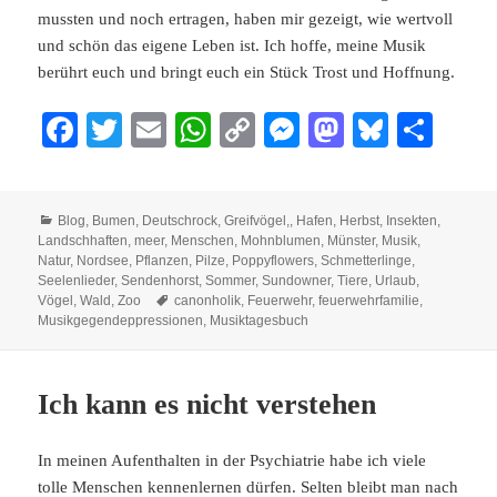
mussten und noch ertragen, haben mir gezeigt, wie wertvoll
und schön das eigene Leben ist. Ich hoffe, meine Musik
berührt euch und bringt euch ein Stück Trost und Hoffnung.
Fa
T
E
W
C
M
M
Bl
Te
ce
wi
m
ha
op
es
as
ue
ile
bo
tte
ail
ts
y
se
to
sk
n
Kategorien
Blog
,
Bumen
,
Deutschrock
,
Greifvögel,
,
Hafen
,
Herbst
,
Insekten
,
ok
r
A
Li
ng
do
y
Landschhaften
,
meer
,
Menschen
,
Mohnblumen
,
Münster
,
Musik
,
pp
nk
er
n
Natur
,
Nordsee
,
Pflanzen
,
Pilze
,
Poppyflowers
,
Schmetterlinge
,
Seelenlieder
,
Sendenhorst
,
Sommer
,
Sundowner
,
Tiere
,
Urlaub
,
Schlagwörter
Vögel
,
Wald
,
Zoo
canonholik
,
Feuerwehr
,
feuerwehrfamilie
,
Musikgegendeppressionen
,
Musiktagesbuch
Ich kann es nicht verstehen
In meinen Aufenthalten in der Psychiatrie habe ich viele
tolle Menschen kennenlernen dürfen. Selten bleibt man nach