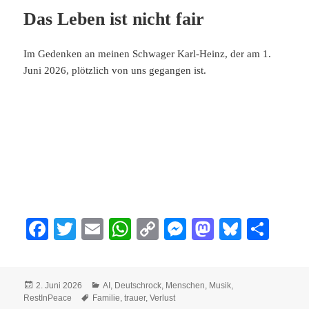
Das Leben ist nicht fair
Im Gedenken an meinen Schwager Karl-Heinz, der am 1.
Juni 2026, plötzlich von uns gegangen ist.
Fa
T
E
W
C
M
M
Bl
Te
ce
wi
m
ha
op
es
as
ue
ile
bo
tte
ail
ts
y
se
to
sk
n
Veröffentlicht
Kategorien
2. Juni 2026
AI
,
Deutschrock
,
Menschen
,
Musik
,
ok
r
A
Li
ng
do
y
am
Schlagwörter
RestInPeace
Familie
,
trauer
,
Verlust