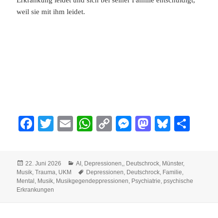
weil sie mit ihm leidet.
Fa
T
E
W
C
M
M
Bl
Te
ce
wi
m
ha
op
es
as
ue
ile
bo
tte
ail
ts
y
se
to
sk
n
Veröffentlicht
Kategorien
22. Juni 2026
AI
,
Depressionen,
,
Deutschrock
,
Münster
,
ok
r
A
Li
ng
do
y
am
Schlagwörter
Musik
,
Trauma
,
UKM
Depressionen
,
Deutschrock
,
Familie
,
pp
nk
er
n
Mental
,
Musik
,
Musikgegendeppressionen
,
Psychiatrie
,
psychische
Erkrankungen