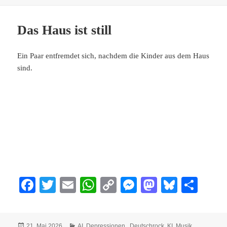
pp
nk
er
n
Das Haus ist still
Ein Paar entfremdet sich, nachdem die Kinder aus dem Haus
sind.
Fa
T
E
W
C
M
M
Bl
Te
ce
wi
m
ha
op
es
as
ue
ile
bo
tte
ail
ts
y
se
to
sk
n
Veröffentlicht
Kategorien
21. Mai 2026
AI
,
Depressionen,
,
Deutschrock
,
KI
,
Musik
,