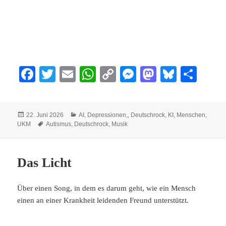
Fa
T
E
W
C
M
M
Bl
Te
ce
wi
m
ha
op
es
as
ue
ile
bo
tte
ail
ts
y
se
to
sk
n
Veröffentlicht
Kategorien
22. Juni 2026
AI
,
Depressionen,
,
Deutschrock
,
KI
,
Menschen
,
ok
r
A
Li
ng
do
y
am
Schlagwörter
UKM
Autismus
,
Deutschrock
,
Musik
pp
nk
er
n
Das Licht
Über einen Song, in dem es darum geht, wie ein Mensch
einen an einer Krankheit leidenden Freund unterstützt.