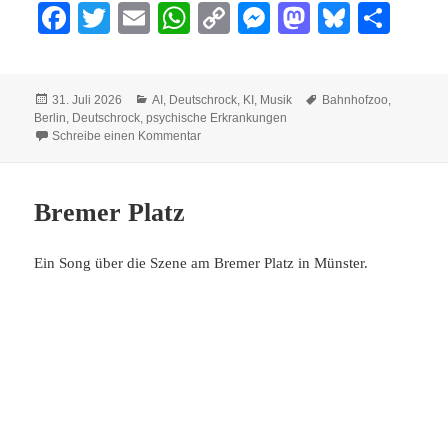
Fa
T
E
W
C
M
M
Bl
Te
ce
wi
m
ha
op
es
as
ue
ile
bo
tte
ail
ts
y
se
to
sk
n
Veröffentlicht
Kategorien
Schlagwörter
31. Juli 2026
AI
,
Deutschrock
,
KI
,
Musik
Bahnhofzoo
,
ok
r
A
Li
ng
do
y
am
Berlin
,
Deutschrock
,
psychische Erkrankungen
zu Am Bahnhof Zoo
pp
nk
er
n
Schreibe einen Kommentar
Bremer Platz
Ein Song über die Szene am Bremer Platz in Münster.