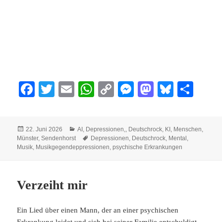
Fa
T
E
W
C
M
M
Bl
Te
ce
wi
m
ha
op
es
as
ue
ile
bo
tte
ail
ts
y
se
to
sk
n
Veröffentlicht
Kategorien
22. Juni 2026
AI
,
Depressionen,
,
Deutschrock
,
KI
,
Menschen
,
ok
r
A
Li
ng
do
y
am
Schlagwörter
Münster
,
Sendenhorst
Depressionen
,
Deutschrock
,
Mental
,
pp
nk
er
n
Musik
,
Musikgegendeppressionen
,
psychische Erkrankungen
Verzeiht mir
Ein Lied über einen Mann, der an einer psychischen
Erkrankung leidet und sich bei seiner Familie entschuldigt,