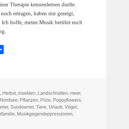
ner Therapie kennenlernen durfte.
 noch ertragen, haben mir gezeigt,
. Ich hoffe, meine Musik berührt euch
ng.
l
Te
e
ile
k
n
n
,
Herbst
,
Insekten
,
Landschhaften
,
meer
,
,
Nordsee
,
Pflanzen
,
Pilze
,
Poppyflowers
,
mer
,
Sundowner
,
Tiere
,
Urlaub
,
Vögel
,
familie
,
Musikgegendeppressionen
,