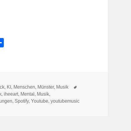
l
Te
e
ile
k
n
Schlagwörter
ck
,
KI
,
Menschen
,
Münster
,
Musik
k
,
iheeart
,
Mental
,
Musik
,
kungen
,
Spotify
,
Youtube
,
youtubemusic