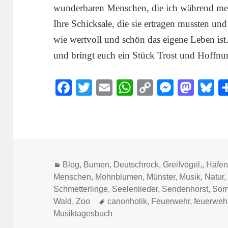
wunderbaren Menschen, die ich während mei
Ihre Schicksale, die sie ertragen mussten und
wie wertvoll und schön das eigene Leben ist
und bringt euch ein Stück Trost und Hoffnu
Fa
T
E
W
C
M
M
B
ce
wi
m
ha
op
es
as
u
bo
tte
ail
ts
y
se
to
s
ok
r
A
Li
ng
do
y
pp
nk
er
n
Kategorien
Blog
,
Bumen
,
Deutschrock
,
Greifvögel,
,
Hafe
Menschen
,
Mohnblumen
,
Münster
,
Musik
,
Natur
Schmetterlinge
,
Seelenlieder
,
Sendenhorst
,
Som
Schlagwörter
Wald
,
Zoo
canonholik
,
Feuerwehr
,
feuerwehr
Musiktagesbuch