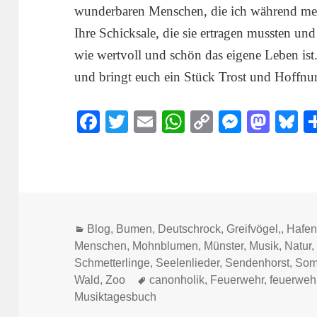
wunderbaren Menschen, die ich während mei
Ihre Schicksale, die sie ertragen mussten und
wie wertvoll und schön das eigene Leben ist
und bringt euch ein Stück Trost und Hoffnu
Fa
T
E
W
C
M
M
B
ce
wi
m
ha
op
es
as
u
bo
tte
ail
ts
y
se
to
s
ok
r
A
Li
ng
do
y
pp
nk
er
n
Kategorien
Blog
,
Bumen
,
Deutschrock
,
Greifvögel,
,
Hafe
Menschen
,
Mohnblumen
,
Münster
,
Musik
,
Natur
Schmetterlinge
,
Seelenlieder
,
Sendenhorst
,
Som
Schlagwörter
Wald
,
Zoo
canonholik
,
Feuerwehr
,
feuerwehr
Musiktagesbuch