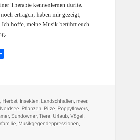
ner Therapie kennenlernen durfte.
 noch ertragen, haben mir gezeigt,
. Ich hoffe, meine Musik berührt euch
ng.
l
Te
e
ile
k
n
n
,
Herbst
,
Insekten
,
Landschhaften
,
meer
,
,
Nordsee
,
Pflanzen
,
Pilze
,
Poppyflowers
,
mer
,
Sundowner
,
Tiere
,
Urlaub
,
Vögel
,
familie
,
Musikgegendeppressionen
,