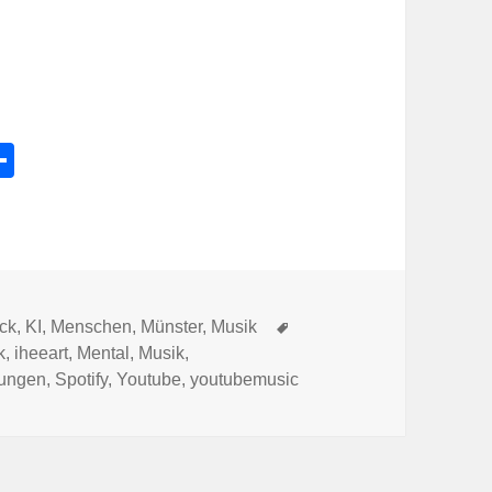
l
Te
e
ile
k
n
Schlagwörter
ck
,
KI
,
Menschen
,
Münster
,
Musik
k
,
iheeart
,
Mental
,
Musik
,
kungen
,
Spotify
,
Youtube
,
youtubemusic