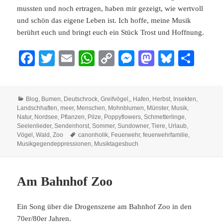
mussten und noch ertragen, haben mir gezeigt, wie wertvoll
und schön das eigene Leben ist. Ich hoffe, meine Musik
berührt euch und bringt euch ein Stück Trost und Hoffnung.
Fa
T
E
W
C
M
M
Bl
Te
ce
wi
m
ha
op
es
as
ue
ile
bo
tte
ail
ts
y
se
to
sk
n
Kategorien
Blog
,
Bumen
,
Deutschrock
,
Greifvögel,
,
Hafen
,
Herbst
,
Insekten
,
ok
r
A
Li
ng
do
y
Landschhaften
,
meer
,
Menschen
,
Mohnblumen
,
Münster
,
Musik
,
pp
nk
er
n
Natur
,
Nordsee
,
Pflanzen
,
Pilze
,
Poppyflowers
,
Schmetterlinge
,
Seelenlieder
,
Sendenhorst
,
Sommer
,
Sundowner
,
Tiere
,
Urlaub
,
Schlagwörter
Vögel
,
Wald
,
Zoo
canonholik
,
Feuerwehr
,
feuerwehrfamilie
,
Musikgegendeppressionen
,
Musiktagesbuch
Am Bahnhof Zoo
Ein Song über die Drogenszene am Bahnhof Zoo in den
70er/80er Jahren.