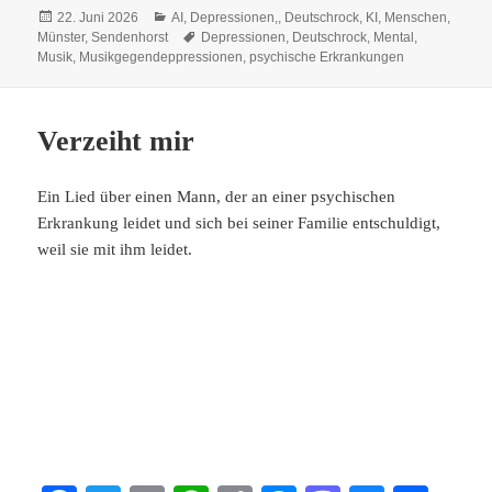
Veröffentlicht
Kategorien
22. Juni 2026
AI
,
Depressionen,
,
Deutschrock
,
KI
,
Menschen
,
ok
r
A
Li
ng
do
y
am
Schlagwörter
Münster
,
Sendenhorst
Depressionen
,
Deutschrock
,
Mental
,
pp
nk
er
n
Musik
,
Musikgegendeppressionen
,
psychische Erkrankungen
Verzeiht mir
Ein Lied über einen Mann, der an einer psychischen
Erkrankung leidet und sich bei seiner Familie entschuldigt,
weil sie mit ihm leidet.