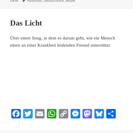
am
Schlagwörter
UKM
Autismus
,
Deutschrock
,
Musik
pp
nk
er
n
Das Licht
Über einen Song, in dem es darum geht, wie ein Mensch
einen an einer Krankheit leidenden Freund unterstützt.
Fa
T
E
W
C
M
M
Bl
Te
ce
wi
m
ha
op
es
as
ue
ile
bo
tte
ail
ts
y
se
to
sk
n