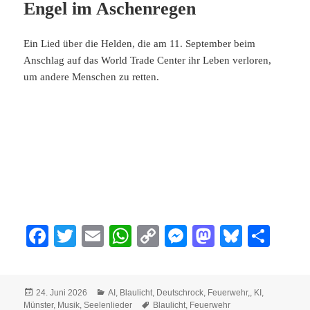
Engel im Aschenregen
Ein Lied über die Helden, die am 11. September beim
Anschlag auf das World Trade Center ihr Leben verloren,
um andere Menschen zu retten.
Fa
T
E
W
C
M
M
Bl
Te
ce
wi
m
ha
op
es
as
ue
ile
bo
tte
ail
ts
y
se
to
sk
n
Veröffentlicht
Kategorien
24. Juni 2026
AI
,
Blaulicht
,
Deutschrock
,
Feuerwehr,
,
KI
,
ok
r
A
Li
ng
do
y
am
Schlagwörter
Münster
,
Musik
,
Seelenlieder
Blaulicht
,
Feuerwehr