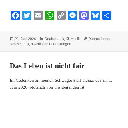
Fa
T
E
W
C
M
M
Bl
Te
ce
wi
m
ha
op
es
as
ue
ile
bo
tte
ail
ts
y
se
to
sk
n
Veröffentlicht
Kategorien
Schlagwörter
21. Juni 2026
Deutschrock
,
KI
,
Musik
Depressionen
,
ok
r
A
Li
ng
do
y
am
Deutschrock
,
psychische Erkrankungen
pp
nk
er
n
Das Leben ist nicht fair
Im Gedenken an meinen Schwager Karl-Heinz, der am 1.
Juni 2026, plötzlich von uns gegangen ist.