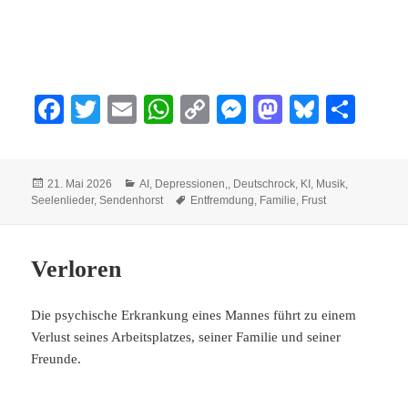
Fa
T
E
W
C
M
M
Bl
Te
ce
wi
m
ha
op
es
as
ue
ile
bo
tte
ail
ts
y
se
to
sk
n
Veröffentlicht
Kategorien
21. Mai 2026
AI
,
Depressionen,
,
Deutschrock
,
KI
,
Musik
,
ok
r
A
Li
ng
do
y
am
Schlagwörter
Seelenlieder
,
Sendenhorst
Entfremdung
,
Familie
,
Frust
pp
nk
er
n
Verloren
Die psychische Erkrankung eines Mannes führt zu einem
Verlust seines Arbeitsplatzes, seiner Familie und seiner
Freunde.