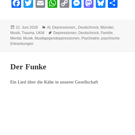
Fa
T
E
W
C
M
M
Bl
Te
ce
wi
m
ha
op
es
as
ue
ile
bo
tte
ail
ts
y
se
to
sk
n
Veröffentlicht
Kategorien
22. Juni 2026
AI
,
Depressionen,
,
Deutschrock
,
Münster
,
ok
r
A
Li
ng
do
y
am
Schlagwörter
Musik
,
Trauma
,
UKM
Depressionen
,
Deutschrock
,
Familie
,
pp
nk
er
n
Mental
,
Musik
,
Musikgegendeppressionen
,
Psychiatrie
,
psychische
Erkrankungen
Der Funke
Ein Lied über die Kälte in unserer Gesellschaft