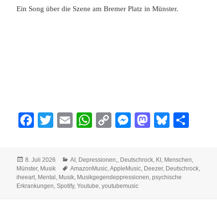
Ein Song über die Szene am Bremer Platz in Münster.
Fa
T
E
W
C
M
M
Bl
Te
ce
wi
m
ha
op
es
as
ue
ile
bo
tte
ail
ts
y
se
to
sk
n
Veröffentlicht
Kategorien
8. Juli 2026
AI
,
Depressionen,
,
Deutschrock
,
KI
,
Menschen
,
ok
r
A
Li
ng
do
y
am
Schlagwörter
Münster
,
Musik
AmazonMusic
,
AppleMusic
,
Deezer
,
Deutschrock
,
pp
nk
er
n
iheeart
,
Mental
,
Musik
,
Musikgegendeppressionen
,
psychische
Erkrankungen
,
Spotify
,
Youtube
,
youtubemusic