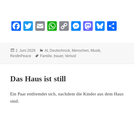
Fa
T
E
W
C
M
M
Bl
Te
ce
wi
m
ha
op
es
as
ue
ile
bo
tte
ail
ts
y
se
to
sk
n
Veröffentlicht
Kategorien
2. Juni 2026
AI
,
Deutschrock
,
Menschen
,
Musik
,
ok
r
A
Li
ng
do
y
am
Schlagwörter
RestInPeace
Familie
,
trauer
,
Verlust
pp
nk
er
n
Das Haus ist still
Ein Paar entfremdet sich, nachdem die Kinder aus dem Haus
sind.