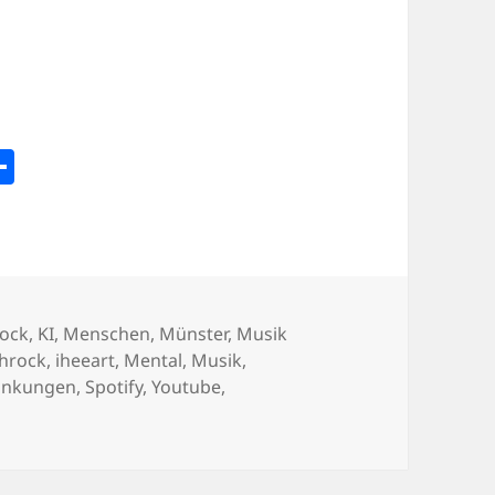
l
T
ei
s
le
n
ock
,
KI
,
Menschen
,
Münster
,
Musik
hrock
,
iheeart
,
Mental
,
Musik
,
rankungen
,
Spotify
,
Youtube
,