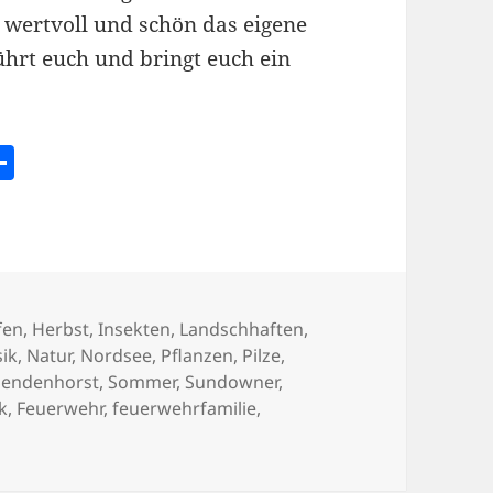
e wertvoll und schön das eigene
ührt euch und bringt euch ein
l
T
ei
s
le
n
fen
,
Herbst
,
Insekten
,
Landschhaften
,
ik
,
Natur
,
Nordsee
,
Pflanzen
,
Pilze
,
Sendenhorst
,
Sommer
,
Sundowner
,
ter
k
,
Feuerwehr
,
feuerwehrfamilie
,