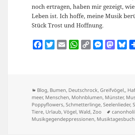
noch ertragen, haben mir gezeigt, wi
Leben ist. Ich hoffe, meine Musik ber
Stück Trost und Hoffnung.
F
T
E
W
C
M
M
B
a
w
m
h
o
es
as
u
c
itt
ai
at
p
se
to
e
e
er
l
s
y
n
d
k
b
A
Li
g
o
y
o
p
n
er
n
Kategorien
Blog
,
Bumen
,
Deutschrock
,
Greifvögel,
,
Ha
meer
,
Menschen
,
Mohnblumen
,
Münster
,
Mus
o
p
k
Poppyflowers
,
Schmetterlinge
,
Seelenlieder
,
k
Schlagwör
Tiere
,
Urlaub
,
Vögel
,
Wald
,
Zoo
canonholi
Musikgegendeppressionen
,
Musiktagesbuch