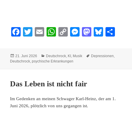
Fa
T
E
W
C
M
M
Bl
Te
ce
wi
m
ha
op
es
as
ue
ile
bo
tte
ail
ts
y
se
to
sk
n
Veröffentlicht
Kategorien
Schlagwörter
21. Juni 2026
Deutschrock
,
KI
,
Musik
Depressionen
,
ok
r
A
Li
ng
do
y
am
Deutschrock
,
psychische Erkrankungen
pp
nk
er
n
Das Leben ist nicht fair
Im Gedenken an meinen Schwager Karl-Heinz, der am 1.
Juni 2026, plötzlich von uns gegangen ist.