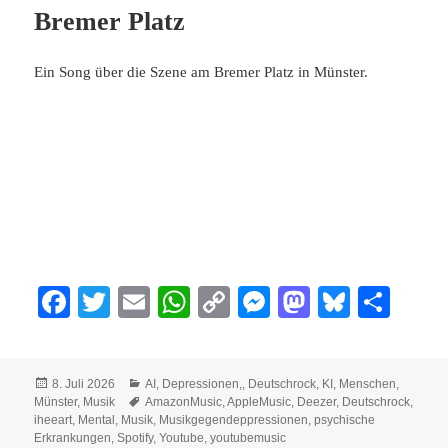
Bremer Platz
Ein Song über die Szene am Bremer Platz in Münster.
Fa
T
E
W
C
M
M
Bl
Te
ce
wi
m
ha
op
es
as
ue
ile
bo
tte
ail
ts
y
se
to
sk
n
Veröffentlicht
Kategorien
8. Juli 2026
AI
,
Depressionen,
,
Deutschrock
,
KI
,
Menschen
,
ok
r
A
Li
ng
do
y
am
Schlagwörter
Münster
,
Musik
AmazonMusic
,
AppleMusic
,
Deezer
,
Deutschrock
,
pp
nk
er
n
iheeart
,
Mental
,
Musik
,
Musikgegendeppressionen
,
psychische
Erkrankungen
,
Spotify
,
Youtube
,
youtubemusic