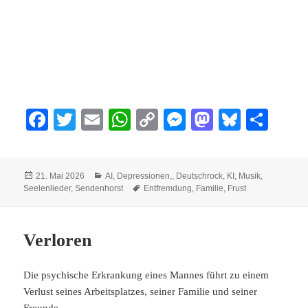
Fa
T
E
W
C
M
M
Bl
Te
ce
wi
m
ha
op
es
as
ue
ile
bo
tte
ail
ts
y
se
to
sk
n
Veröffentlicht
Kategorien
21. Mai 2026
AI
,
Depressionen,
,
Deutschrock
,
KI
,
Musik
,
ok
r
A
Li
ng
do
y
am
Schlagwörter
Seelenlieder
,
Sendenhorst
Entfremdung
,
Familie
,
Frust
pp
nk
er
n
Verloren
Die psychische Erkrankung eines Mannes führt zu einem
Verlust seines Arbeitsplatzes, seiner Familie und seiner