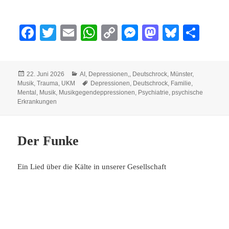
Fa
T
E
W
C
M
M
Bl
Te
ce
wi
m
ha
op
es
as
ue
ile
bo
tte
ail
ts
y
se
to
sk
n
Veröffentlicht
Kategorien
22. Juni 2026
AI
,
Depressionen,
,
Deutschrock
,
Münster
,
ok
r
A
Li
ng
do
y
am
Schlagwörter
Musik
,
Trauma
,
UKM
Depressionen
,
Deutschrock
,
Familie
,
pp
nk
er
n
Mental
,
Musik
,
Musikgegendeppressionen
,
Psychiatrie
,
psychische
Erkrankungen
Der Funke
Ein Lied über die Kälte in unserer Gesellschaft