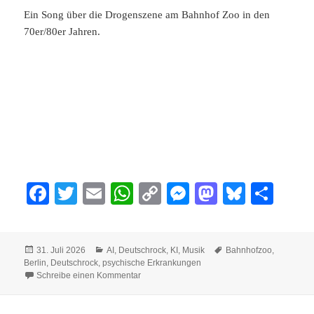
Ein Song über die Drogenszene am Bahnhof Zoo in den
70er/80er Jahren.
Fa
T
E
W
C
M
M
Bl
Te
ce
wi
m
ha
op
es
as
ue
ile
bo
tte
ail
ts
y
se
to
sk
n
Veröffentlicht
Kategorien
Schlagwörter
31. Juli 2026
AI
,
Deutschrock
,
KI
,
Musik
Bahnhofzoo
,
ok
r
A
Li
ng
do
y
am
Berlin
,
Deutschrock
,
psychische Erkrankungen
zu Am Bahnhof Zoo
pp
nk
er
n
Schreibe einen Kommentar