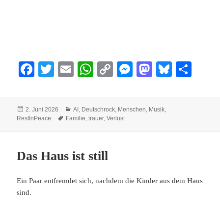
Fa
T
E
W
C
M
M
Bl
Te
ce
wi
m
ha
op
es
as
ue
ile
bo
tte
ail
ts
y
se
to
sk
n
Veröffentlicht
Kategorien
2. Juni 2026
AI
,
Deutschrock
,
Menschen
,
Musik
,
ok
r
A
Li
ng
do
y
am
Schlagwörter
RestInPeace
Familie
,
trauer
,
Verlust
pp
nk
er
n
Das Haus ist still
Ein Paar entfremdet sich, nachdem die Kinder aus dem Haus
sind.