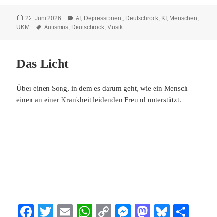
bo
tte
ail
ts
y
se
to
sk
n
Veröffentlicht
Kategorien
22. Juni 2026
AI
,
Depressionen,
,
Deutschrock
,
KI
,
Menschen
,
ok
r
A
Li
ng
do
y
am
Schlagwörter
UKM
Autismus
,
Deutschrock
,
Musik
pp
nk
er
n
Das Licht
Über einen Song, in dem es darum geht, wie ein Mensch
einen an einer Krankheit leidenden Freund unterstützt.
Fa
T
E
W
C
M
M
Bl
Te