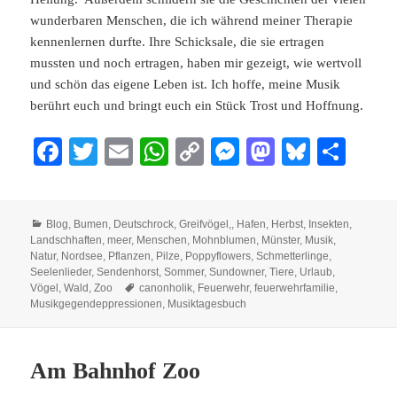
wunderbaren Menschen, die ich während meiner Therapie
kennenlernen durfte. Ihre Schicksale, die sie ertragen
mussten und noch ertragen, haben mir gezeigt, wie wertvoll
und schön das eigene Leben ist. Ich hoffe, meine Musik
berührt euch und bringt euch ein Stück Trost und Hoffnung.
Fa
T
E
W
C
M
M
Bl
Te
ce
wi
m
ha
op
es
as
ue
ile
bo
tte
ail
ts
y
se
to
sk
n
Kategorien
Blog
,
Bumen
,
Deutschrock
,
Greifvögel,
,
Hafen
,
Herbst
,
Insekten
,
ok
r
A
Li
ng
do
y
Landschhaften
,
meer
,
Menschen
,
Mohnblumen
,
Münster
,
Musik
,
pp
nk
er
n
Natur
,
Nordsee
,
Pflanzen
,
Pilze
,
Poppyflowers
,
Schmetterlinge
,
Seelenlieder
,
Sendenhorst
,
Sommer
,
Sundowner
,
Tiere
,
Urlaub
,
Schlagwörter
Vögel
,
Wald
,
Zoo
canonholik
,
Feuerwehr
,
feuerwehrfamilie
,
Musikgegendeppressionen
,
Musiktagesbuch
Am Bahnhof Zoo