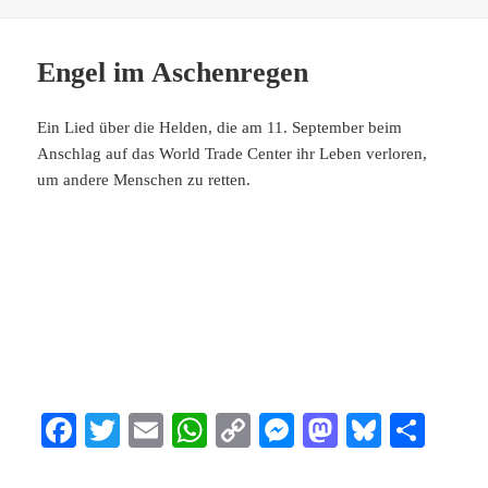
Engel im Aschenregen
Ein Lied über die Helden, die am 11. September beim
Anschlag auf das World Trade Center ihr Leben verloren,
um andere Menschen zu retten.
Fa
T
E
W
C
M
M
Bl
Te
ce
wi
m
ha
op
es
as
ue
ile