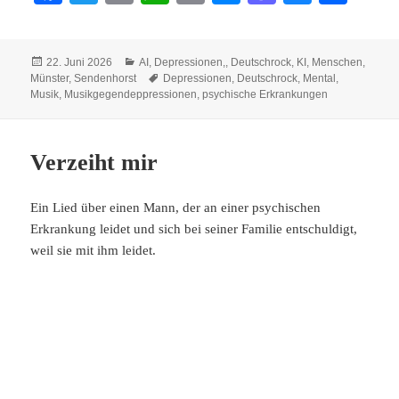
ce
wi
m
ha
op
es
as
ue
ile
bo
tte
ail
ts
y
se
to
sk
n
Veröffentlicht
Kategorien
22. Juni 2026
AI
,
Depressionen,
,
Deutschrock
,
KI
,
Menschen
,
ok
r
A
Li
ng
do
y
am
Schlagwörter
Münster
,
Sendenhorst
Depressionen
,
Deutschrock
,
Mental
,
pp
nk
er
n
Musik
,
Musikgegendeppressionen
,
psychische Erkrankungen
Verzeiht mir
Ein Lied über einen Mann, der an einer psychischen
Erkrankung leidet und sich bei seiner Familie entschuldigt,
weil sie mit ihm leidet.