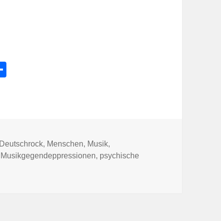
l
Te
e
ile
k
n
Deutschrock
,
Menschen
,
Musik
,
,
Musikgegendeppressionen
,
psychische