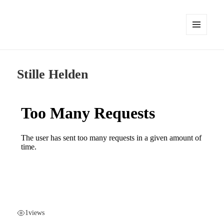
MENÜ
UND
WIDGETS
Stille Helden
1
views