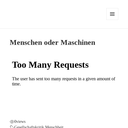
MENÜ
UND
WIDGETS
Menschen oder Maschinen
0
views
Gesellschaftskritik
,
Menschheit