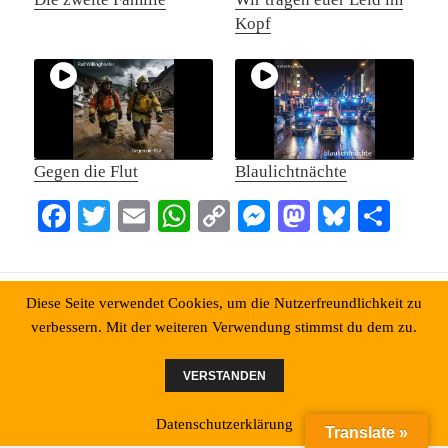
Kopf
Gegen die Flut
Blaulichtnächte
Fa
T
E
W
C
M
M
Bl
Te
ce
wi
m
ha
op
es
as
ue
ile
bo
tte
ail
ts
y
se
to
sk
n
Datenschutzerklärung
Stolz präsentiert von WordPress
ok
r
A
Li
ng
do
y
Diese Seite verwendet Cookies, um die Nutzerfreundlichkeit zu
verbessern. Mit der weiteren Verwendung stimmst du dem zu.
pp
nk
er
n
VERSTANDEN
Datenschutzerklärung
Translate »