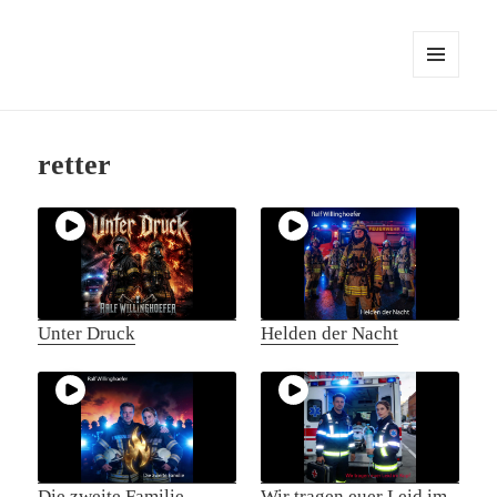
MENÜ
UND
WIDGETS
retter
Unter Druck
Helden der Nacht
Die zweite Familie
Wir tragen euer Leid im