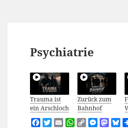
Psychiatrie
Trauma ist
Zurück zum
ein Arschloch
Bahnhof
F
T
E
W
C
M
M
B