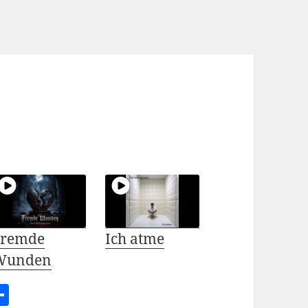
Fremde
Ich atme
Wunden
l
T