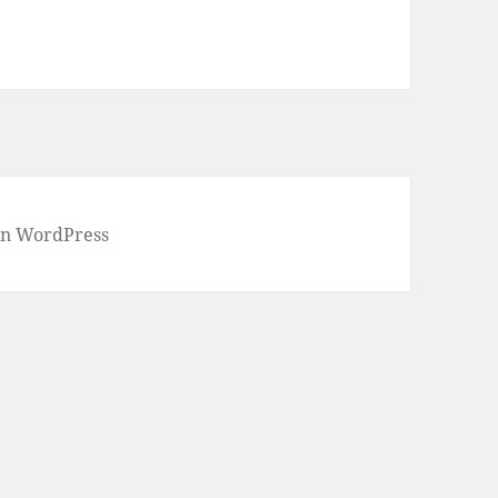
ei
s
le
n
von WordPress